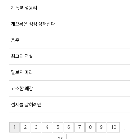
기독교 성윤리
게으름은 점점 심해진다
음주
최고의 역설
깔보지 마라
고소한 쾌감
절제를 잘하려면
1
2
3
4
5
6
7
8
9
10
...