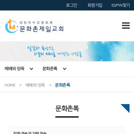
로그인
회원가입
ID/PW찾기
예배와 양육
문화촌톡
HOME
>
예배와 양육
>
문화촌톡
문화촌톡
진짜 겸손과 가짜 겸손