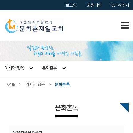
로그인
회원가입
ID/PW찾기
예배와 양육
문화촌톡
HOME
>
예배와 양육
>
문화촌톡
문화촌톡
말은 마음을 채운다