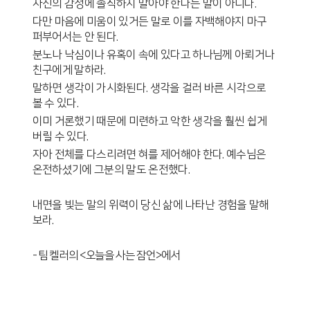
자신의 감정에 솔직하지 말아야 한다는 말이 아니다
.
다만 마음에 미움이 있거든 말로 이를 자백해야지 마구
퍼부어서는 안 된다
.
분노나 낙심이나 유혹이 속에 있다고 하나님께 아뢰거나
친구에게 말하라
.
말하면 생각이 가시화된다
.
생각을 걸러 바른 시각으로
볼 수 있다
.
이미 거론했기 때문에 미련하고 악한 생각을 훨씬 쉽게
버릴 수 있다
.
자아 전체를 다스리려면 혀를 제어해야 한다
.
예수님은
온전하셨기에 그분의 말도 온전했다
.
내면을 빛는 말의 위력이 당신 삶에 나타난 경험을 말해
보라
.
-
팀 켈러의
<
오늘을 사는 잠언
>
에서