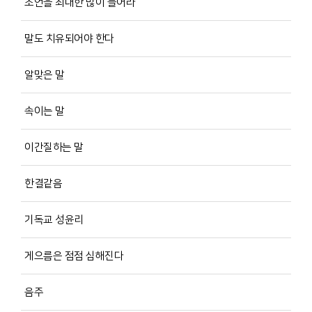
조언을 최대한 많이 들어라
말도 치유되어야 한다
알맞은 말
속이는 말
이간질하는 말
한결같음
기독교 성윤리
게으름은 점점 심해진다
음주