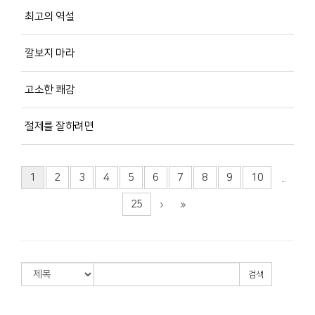
최고의 역설
깔보지 마라
고소한 쾌감
절제를 잘하려면
1
2
3
4
5
6
7
8
9
10
...
25
검색