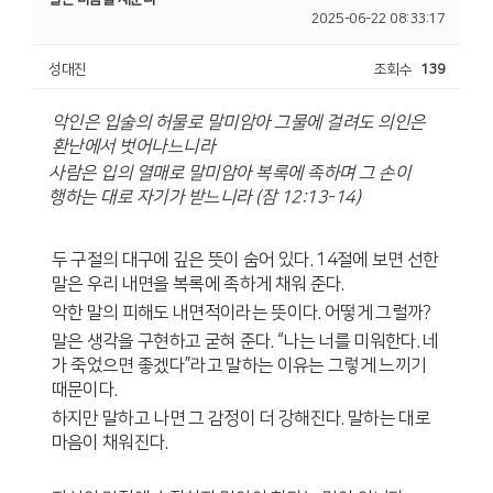
2025-06-22 08:33:17
성대진
조회수
139
악인은 입술의 허물로 말미암아 그물에 걸려도
의인은
환난에서 벗어나느니라
사람은 입의 열매로 말미암아 복록에 족하며
그 손이
행하는 대로 자기가 받느니라
(
잠
12:13-14)
두 구절의 대구에 깊은 뜻이 숨어 있다
. 14
절에 보면 선한
말은 우리 내면을 복록에 족하게 채워 준다
.
악한 말의 피해도 내면적이라는 뜻이다
.
어떻게 그럴까
?
말은 생각을 구현하고 굳혀 준다
. “
나는 너를 미워한다
.
네
가 죽었으면 좋겠다
”
라고 말하는 이유는 그렇게 느끼기
때문이다
.
하지만 말하고 나면 그 감정이 더 강해진다
.
말하는 대로
마음이 채워진다
.