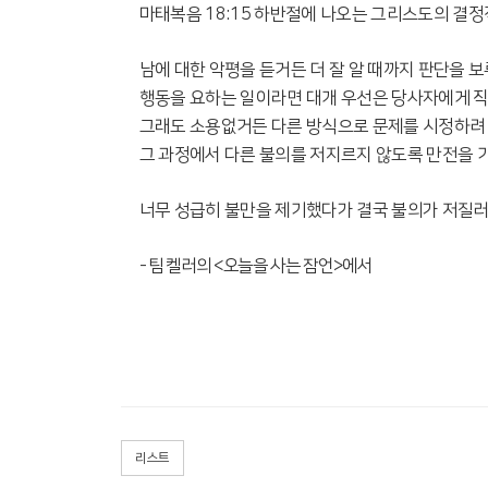
마태복음
18:15
하반절에 나오는 그리스도의 결정
남에 대한 악평을 듣거든 더 잘 알 때까지 판단을 
행동을 요하는 일이라면 대개 우선은 당사자에게 직
그래도 소용없거든 다른 방식으로 문제를 시정하려 
그 과정에서 다른 불의를 저지르지 않도록 만전을 
너무 성급히 불만을 제기했다가 결국 불의가 저질러
-
팀 켈러의
<
오늘을 사는 잠언
>
에서
리스트