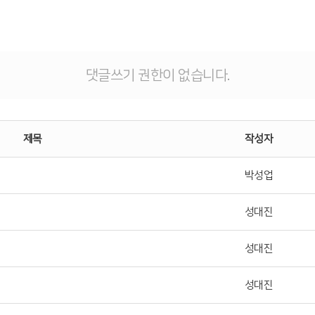
댓글쓰기 권한이 없습니다.
제목
작성자
박성업
성대진
성대진
성대진