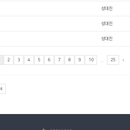
성대진
성대진
성대진
2
3
4
5
6
7
8
9
10
25
...
색