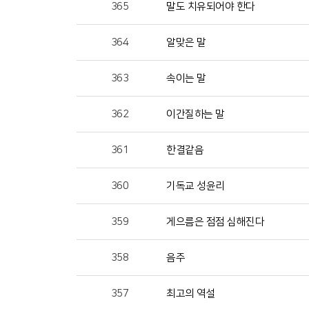
365
말도 치유되어야 한다
364
알맞은 말
363
속이는 말
362
이간질하는 말
361
한결같음
360
기독교 성윤리
359
게으름은 점점 심해진다
358
음주
357
최고의 역설