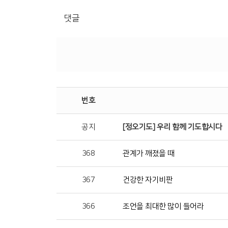
댓글
번호
공지
[정오기도] 우리 함께 기도합시다
368
관계가 깨졌을 때
367
건강한 자기비판
366
조언을 최대한 많이 들어라