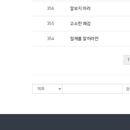
356
깔보지 마라
355
고소한 쾌감
354
절제를 잘하려면
1
검