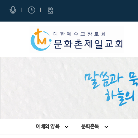
|
|
예배와 양육
문화촌톡