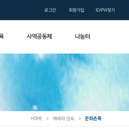
로그인
회원가입
ID/PW찾기
육
사역공동체
나눔터
HOME
>
예배와 양육
>
문화촌톡