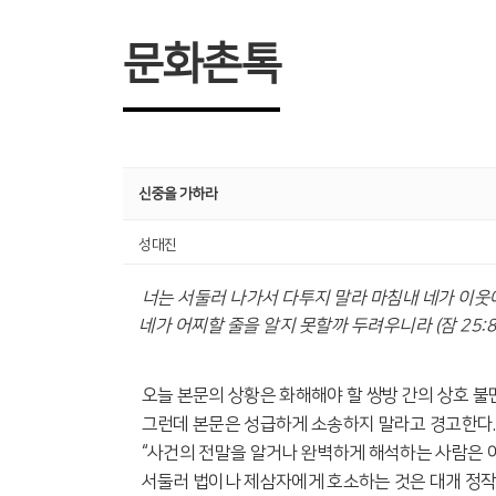
문화촌톡
신중을 가하라
성대진
너는 서둘러 나가서 다투지 말라
마침내 네가 이웃
네가 어찌할 줄을 알지 못할까 두려우니라
(
잠
25:8
오늘 본문의 상황은 화해해야 할 쌍방 간의 상호 
그런데 본문은 성급하게 소송하지 말라고 경고한다
“
사건의 전말을 알거나 완벽하게 해석하는 사람은 
서둘러 법이나 제삼자에게 호소하는 것은 대개 정