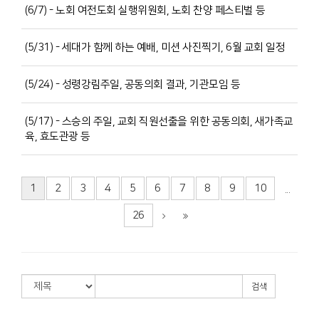
(6/7) - 노회 여전도회 실행위원회, 노회 찬양 페스티벌 등
(5/31) - 세대가 함께 하는 예배, 미션 사진찍기, 6월 교회 일정
(5/24) - 성령강림주일, 공동의회 결과, 기관모임 등
(5/17) - 스승의 주일, 교회 직원선출을 위한 공동의회, 새가족교
육, 효도관광 등
1
2
3
4
5
6
7
8
9
10
...
26
검색