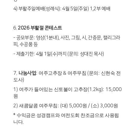
4)
부활주일예배
(
성례식
): 4
월
5
일
(
주일
) 1,2
부 예배
6.
2026
부활절 콘테스트
-
공모부문
:
영상
(1
분내
),
사진
,
그림
,
시
,
간증문
,
캘리그라
피
,
수공품 등
-
제출기한
: 4
월
1
일
(
수
)
까지
(
문의
:
성대진 목사
)
7.
나눔사업
:
여주고추장
&
여주무침
(
문의
:
신현숙 전
도사
)
1)
여주가 들어있는 신토불이 고추장
(1.2kg): 15,000
원
2)
새콤달콤 여주무침
: (
대
) 5,000
원
/ (
소
) 3,000
원
*
수익금은 성경캠프와 여전도회 찬조금으로 사용됩
니다
.