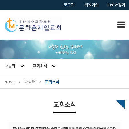
로그인
회원가입
ID/PW찾기
나눔터
교회소식
HOME
>
나눔터
>
교회소식
교회소식
(3/29) - 세대가 함께 하는 종려주일예배, 전교인 소그룹 성경공부 4주차