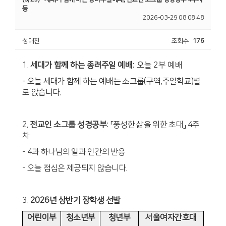
등
2026-03-29 08:08:48
성대진
조회수
176
1.
세대가 함께 하는 종려주일 예배
:
오늘
2
부 예배
-
오늘 세대가 함께 하는 예배는 소그룹
(
구역
,
주일학교
)
별
로 앉습니다
.
2.
전교인 소그룹 성경공부
:
「풍성한 삶을 위한 초대」
4
주
차
- 4
과 하나님의 일과 인간의 반응
-
오늘 점심은 제공되지 않습니다
.
3.
2026
년 상반기 장학생 선발
어린이부
청소년부
청년부
서울여자간호대