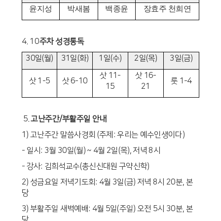
윤지성
박새봄
백종윤
장효주 천희연
4. 10
주차 성경통독
30
일
(
월
)
31
일
(
화
)
1
일
(
수
)
2
일
(
목
)
3
일
(
금
)
삿
11-
삿
16-
삿
1-5
삿
6-10
룻
1-4
15
21
5.
고난주간
/
부활주일 안내
1)
고난주간 말씀사경회
(
주제
:
우리는 예수인생이다
)
-
일시
: 3
월
30
일
(
월
) ~ 4
월
2
일
(
목
),
저녁
8
시
-
강사
:
김희석교수
(
총신신대원 구약신학
)
2)
성금요일 저녁기도회
: 4
월
3
일
(
금
)
저녁
8
시
20
분
,
본
당
3)
부활주일 새벽예배
: 4
월
5
일
(
주일
)
오전
5
시
30
분
,
본
당