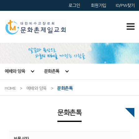
로그인
회원가입
ID/PW찾기
예배와 양육
문화촌톡
HOME
>
예배와 양육
>
문화촌톡
문화촌톡
보물 상자