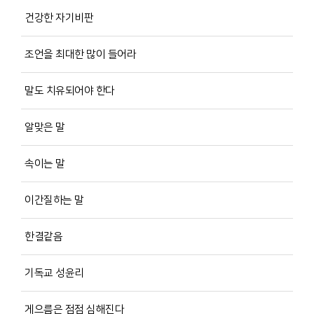
건강한 자기비판
조언을 최대한 많이 들어라
말도 치유되어야 한다
알맞은 말
속이는 말
이간질하는 말
한결같음
기독교 성윤리
게으름은 점점 심해진다