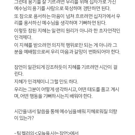
그런데 용기를 잘 기르려면 우리를 위해 십자가로 가신
예수님의 용기를 사랑으로 묵상하며 경탄하면 된다
.
또 참으로 용서하는 마음이 넘쳐 흐르려면 십자가에서 우
리를 용서하신 예수님을 생각하며 기뻐하면 된다
.
이렇듯 참된 지혜는 일련의 원리가 아니라 한 초자연적인
인격체다
.
이 지혜를 받으려면 의지적 행위로만 되는 게 아니라 그
분을 예배함으로써 우리 마음과 갈망이 변화되어야 한다
.
잠언이 일관되게 강조하듯이 지혜를 기르려면 시간이 걸
린다
.
지혜가 인격체이니 그럴 만도 하다
.
우리는 그분이 어떻게 생각하시고
,
어떤 태도를 품고 계시
며
,
어떤 행동을 기뻐하시는지 배워야 한다
.
시간을 내서 말씀을 통해 예수님을 배워 지혜로워질 의향
이 있는가
?
-
팀 켈러의
<
오늘을 사는 잠언
>
에서