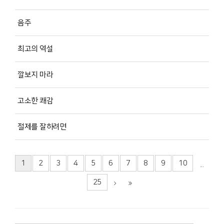
음주
최고의 역설
깔보지 마라
고소한 쾌감
절제를 잘하려면
1
2
3
4
5
6
7
8
9
10
...
25