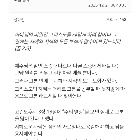
2025-12-21 08:40:33
성대진
조회수
142
하나님의 비밀인 그리스도를 깨닫게 하려 함이니
그
안에는 지혜와 지식의 모든 보화가 감추어져 있느니라
(
골
2:3)
예수님은 일반 스승과 다르다
.
다른 스승에게 배울 때는
그냥 원리를 외우고 실천하려 애쓸 뿐이다
.
그러나 그분 안에는 지혜와 지식의 모든 보화가 있다
.
그리스도의 지혜는 머리로 그분을 공부할 때 못지않게 마
음으로 그분과 교제할 때 찾아온다
.
고린도후서
3
장
18
절에
“
주의 영광
”
을 보면 실제로 그분
을 닮아 간다고 했다
.
지혜로운 사람은 잠언의 가르침대로 용감해야 하고 남을
용서해야 한다
.